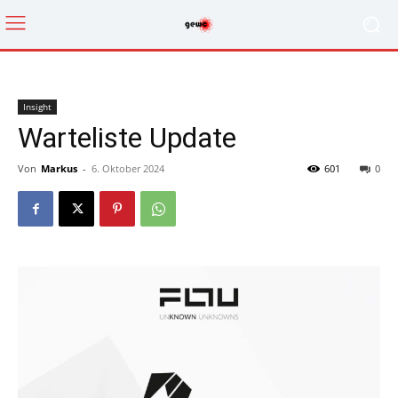
Insight
Warteliste Update
Von
Markus
-
6. Oktober 2024
601
0