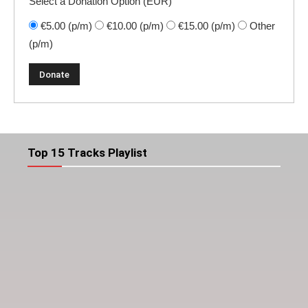
Select a Donation Option
(EUR)
€5.00
(p/m)
€10.00
(p/m)
€15.00
(p/m)
Other
(p/m)
Top 15 Tracks Playlist