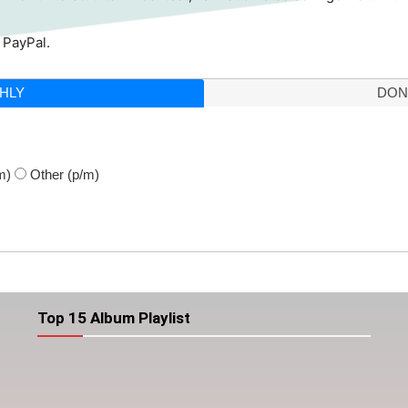
 PayPal.
HLY
DON
m)
Other
(p/m)
Top 15 Album Playlist