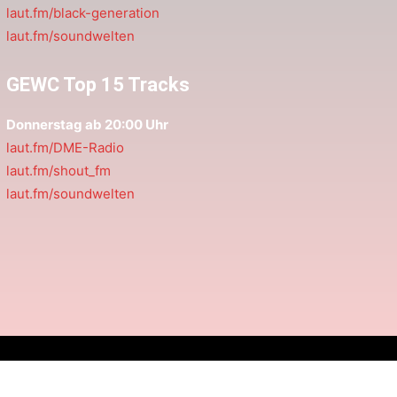
laut.fm/black-generation
laut.fm/soundwelten
GEWC Top 15 Tracks
Donnerstag ab 20:00 Uhr
laut.fm/DME-Radio
laut.fm/shout_fm
laut.fm/soundwelten