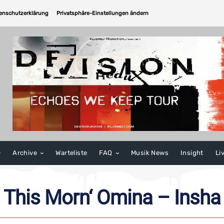
enschutzerklärung
Privatsphäre-Einstellungen ändern
Archive
Warteliste
FAQ
Musik News
Insight
Li
This Morn‘ Omina – Insha