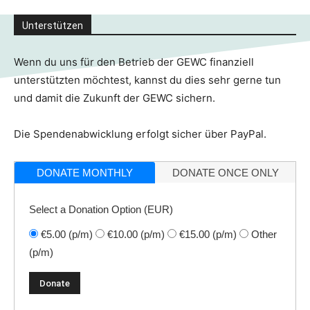
Unterstützen
Wenn du uns für den Betrieb der GEWC finanziell
unterstützten möchtest, kannst du dies sehr gerne tun
und damit die Zukunft der GEWC sichern.
Die Spendenabwicklung erfolgt sicher über PayPal.
DONATE MONTHLY
DONATE ONCE ONLY
Select a Donation Option
(EUR)
€5.00
(p/m)
€10.00
(p/m)
€15.00
(p/m)
Other
(p/m)