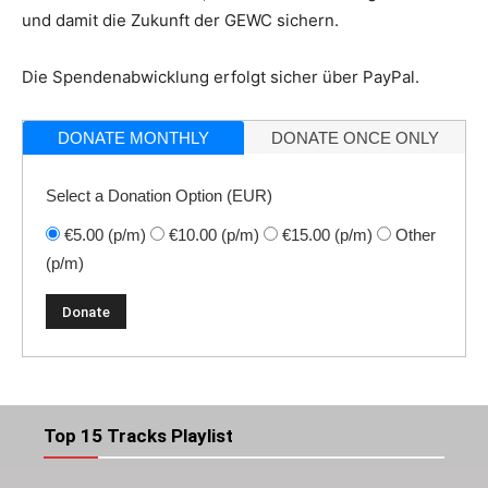
und damit die Zukunft der GEWC sichern.
Die Spendenabwicklung erfolgt sicher über PayPal.
DONATE MONTHLY
DONATE ONCE ONLY
Select a Donation Option
(EUR)
€5.00
(p/m)
€10.00
(p/m)
€15.00
(p/m)
Other
(p/m)
Top 15 Tracks Playlist