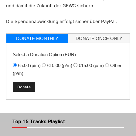
und damit die Zukunft der GEWC sichern.
Die Spendenabwicklung erfolgt sicher über PayPal.
DONATE MONTHLY
DONATE ONCE ONLY
Select a Donation Option
(EUR)
€5.00
(p/m)
€10.00
(p/m)
€15.00
(p/m)
Other
(p/m)
Top 15 Tracks Playlist