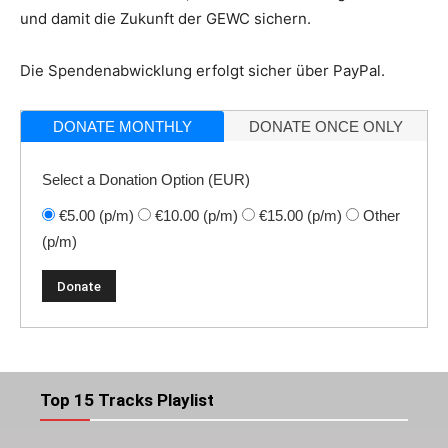
und damit die Zukunft der GEWC sichern.
Die Spendenabwicklung erfolgt sicher über PayPal.
DONATE MONTHLY
DONATE ONCE ONLY
Select a Donation Option
(EUR)
€5.00
(p/m)
€10.00
(p/m)
€15.00
(p/m)
Other
(p/m)
Top 15 Tracks Playlist