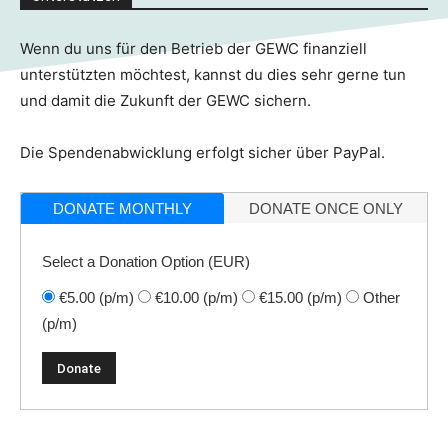
Wenn du uns für den Betrieb der GEWC finanziell
unterstützten möchtest, kannst du dies sehr gerne tun
und damit die Zukunft der GEWC sichern.
Die Spendenabwicklung erfolgt sicher über PayPal.
DONATE MONTHLY
DONATE ONCE ONLY
Select a Donation Option
(EUR)
€5.00
(p/m)
€10.00
(p/m)
€15.00
(p/m)
Other
(p/m)