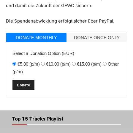
und damit die Zukunft der GEWC sichern.
Die Spendenabwicklung erfolgt sicher über PayPal.
DONATE MONTHLY
DONATE ONCE ONLY
Select a Donation Option
(EUR)
€5.00
(p/m)
€10.00
(p/m)
€15.00
(p/m)
Other
(p/m)
Top 15 Tracks Playlist