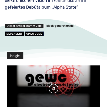
elektronischen Vision im Anschluss an ihr
gefeiertes Debütalbum „Alpha State“.
Dieser Artikel stamm von:
black-generation.de
DEPENDENT
OMEN CODE
Insight