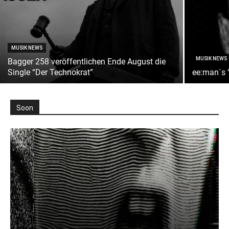
MUSIK NEWS
MUSIK NEWS
Bagger 258 veröffentlichen Ende August die
Single “Der Technokrat”
ee:man`s 
Soon