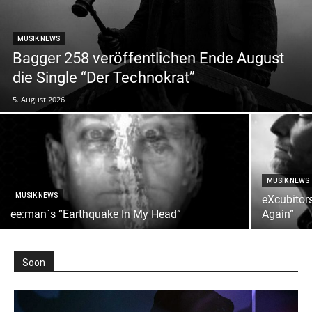
MUSIK NEWS
Bagger 258 veröffentlichen Ende August
die Single “Der Technokrat”
5. August 2026
MUSIK NEWS
MUSIK NEWS
eXcubitors
ee:man`s “Earthquake In My Head”
Again”
Soon