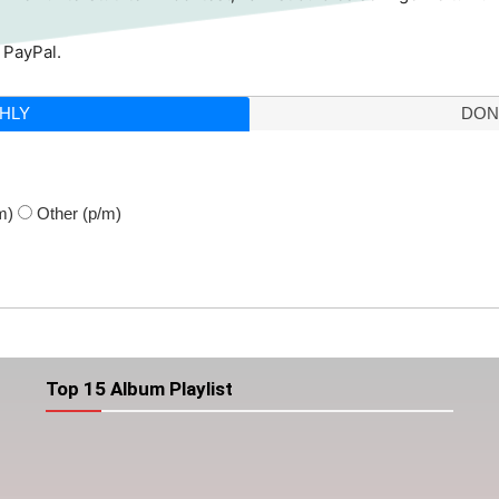
 PayPal.
HLY
DON
m)
Other
(p/m)
Top 15 Album Playlist