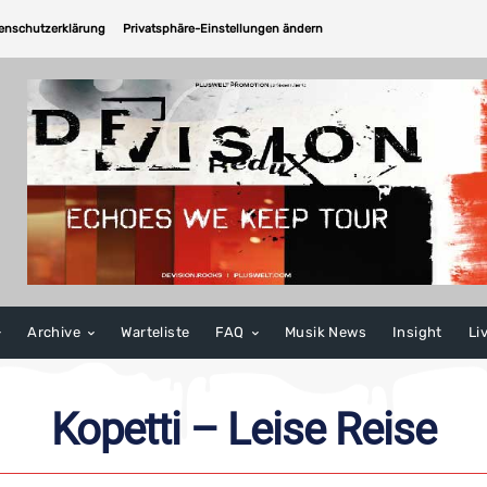
enschutzerklärung
Privatsphäre-Einstellungen ändern
Archive
Warteliste
FAQ
Musik News
Insight
Li
Kopetti – Leise Reise