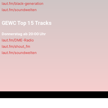
laut.fm/black-generation
laut.fm/soundwelten
GEWC Top 15 Tracks
Donnerstag ab 20:00 Uhr
laut.fm/DME-Radio
laut.fm/shout_fm
laut.fm/soundwelten