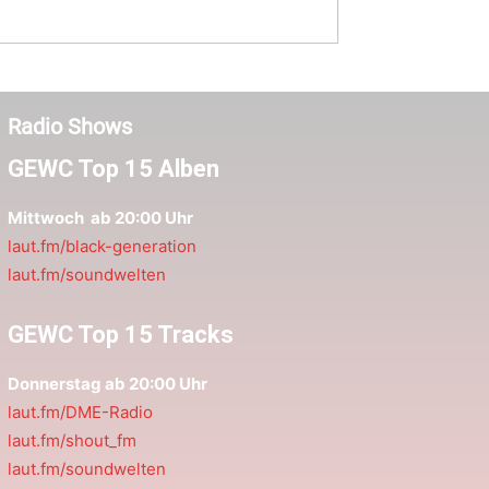
Radio Shows
GEWC Top 15 Alben
Mittwoch ab 20:00 Uhr
laut.fm/black-generation
laut.fm/soundwelten
GEWC Top 15 Tracks
Donnerstag ab 20:00 Uhr
laut.fm/DME-Radio
laut.fm/shout_fm
laut.fm/soundwelten