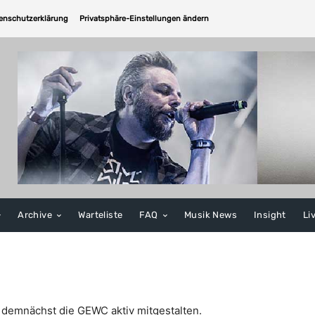
enschutzerklärung
Privatsphäre-Einstellungen ändern
Archive
Warteliste
FAQ
Musik News
Insight
Li
t demnächst die GEWC aktiv mitgestalten.