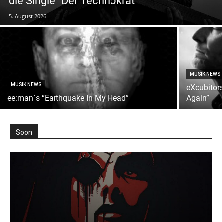
die Single “Der Technokrat”
5. August 2026
MUSIK NEWS
MUSIK NEWS
eXcubitors
ee:man`s “Earthquake In My Head”
Again”
Soon