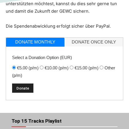
unterstützten möchtest, kannst du dies sehr gerne tun
und damit die Zukunft der GEWC sichern.
Die Spendenabwicklung erfolgt sicher über PayPal.
DONATE MONTHLY
DONATE ONCE ONLY
Select a Donation Option
(EUR)
€5.00
(p/m)
€10.00
(p/m)
€15.00
(p/m)
Other
(p/m)
Top 15 Tracks Playlist