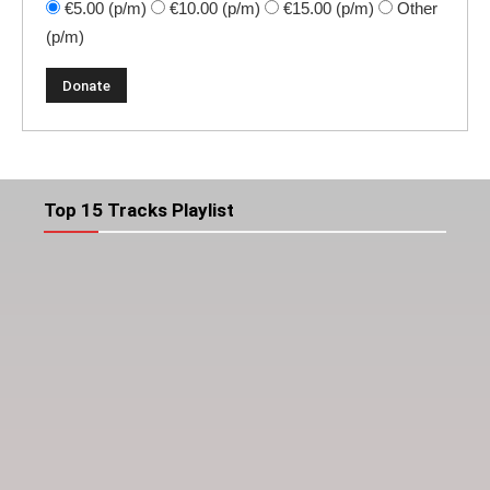
€5.00
(p/m)
€10.00
(p/m)
€15.00
(p/m)
Other
(p/m)
Top 15 Tracks Playlist