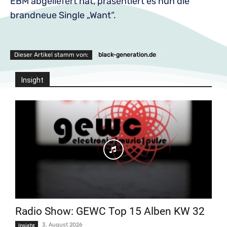
EBM abgeliefert hat, präsentiert es nun die
brandneue Single „Want“.
Dieser Artikel stamm von:
black-generation.de
Insight
Radio Show: GEWC Top 15 Alben KW 32
Insight
3. August 2026