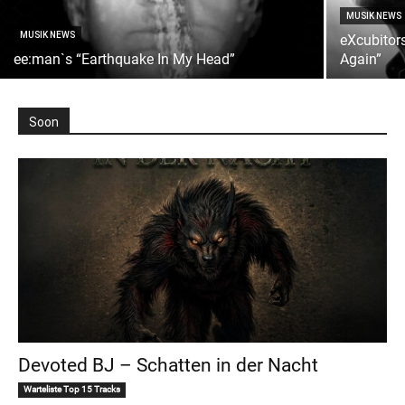
MUSIK NEWS
MUSIK NEWS
eXcubitors
ee:man`s “Earthquake In My Head”
Again”
Soon
Devoted BJ – Schatten in der Nacht
Warteliste Top 15 Tracks