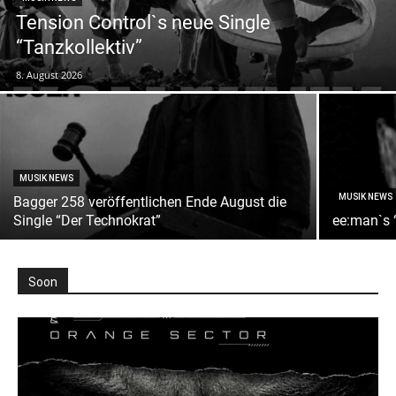
Tension Control`s neue Single
“Tanzkollektiv”
8. August 2026
MUSIK NEWS
MUSIK NEWS
Bagger 258 veröffentlichen Ende August die
Single “Der Technokrat”
ee:man`s 
Soon