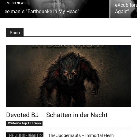
MUSIK NEWS
eXcubitors
ee:man`s “Earthquake In My Head”
Again”
Soon
Devoted BJ – Schatten in der Nacht
Warteliste Top 15 Tracks
The Juggernauts – Immortal Flesh