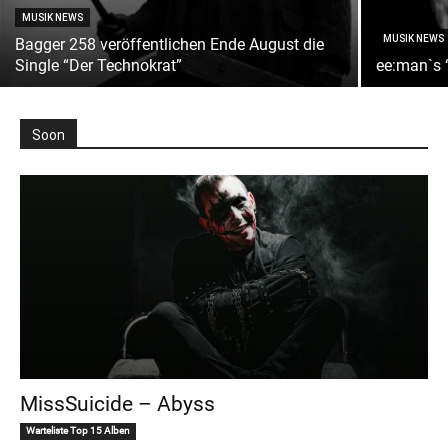
MUSIK NEWS
MUSIK NEWS
Bagger 258 veröffentlichen Ende August die
Single “Der Technokrat”
ee:man`s 
Soon
MissSuicide – Abyss
Warteliste Top 15 Alben