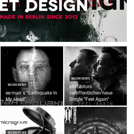
MUSIK NEWS
MUSIK NEWS
eXcubitors
ee:man`s “Earthquake In
veröffentlichen neue
My Head”
Single “Feel Again”
MUSIK NEWS