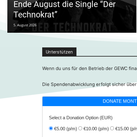
Ende August die Single “Der
Technokrat”
5. August 2026
Unterstützen
Wenn du uns für den Betrieb der GEWC finan
Die Spendenabwicklung erfolgt sicher über
DONATE MONT
Select a Donation Option
(EUR)
€5.00
(p/m)
€10.00
(p/m)
€15.00
(p/