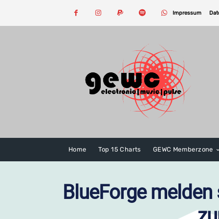
Impressum
Dat
Home
Top 15 Charts
GEWC Memberzone
BlueForge melden s
zu