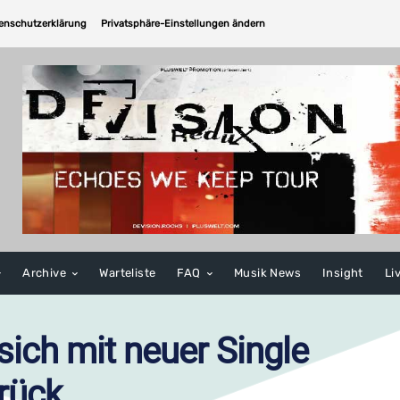
enschutzerklärung
Privatsphäre-Einstellungen ändern
Archive
Warteliste
FAQ
Musik News
Insight
Li
ich mit neuer Single
rück