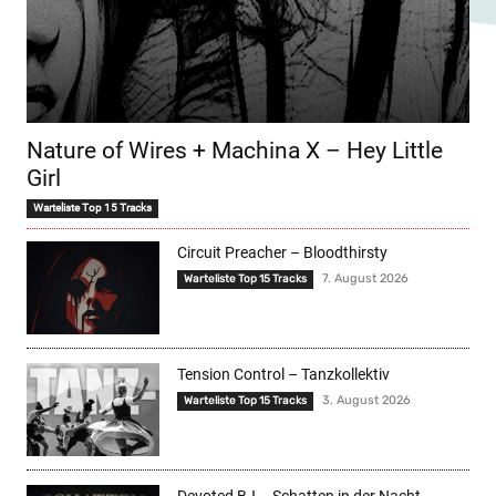
Nature of Wires + Machina X – Hey Little
Girl
Warteliste Top 15 Tracks
Circuit Preacher – Bloodthirsty
7. August 2026
Warteliste Top 15 Tracks
Tension Control – Tanzkollektiv
3. August 2026
Warteliste Top 15 Tracks
Devoted BJ – Schatten in der Nacht