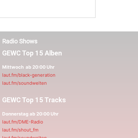
Radio Shows
GEWC Top 15 Alben
Mittwoch ab 20:00 Uhr
laut.fm/black-generation
laut.fm/soundwelten
GEWC Top 15 Tracks
Donnerstag ab 20:00 Uhr
laut.fm/DME-Radio
laut.fm/shout_fm
laut.fm/soundwelten