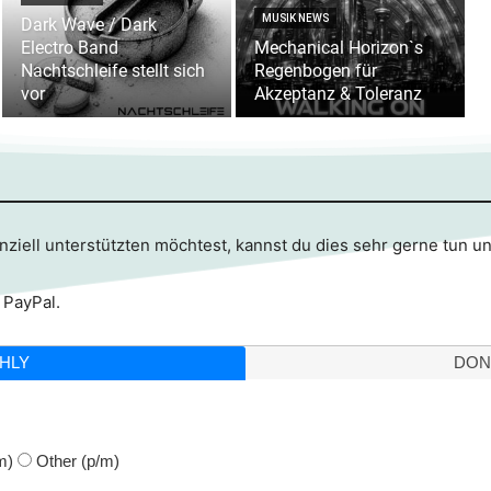
MUSIK NEWS
Dark Wave / Dark
Electro Band
Mechanical Horizon`s
Nachtschleife stellt sich
Regenbogen für
vor
Akzeptanz & Toleranz
ziell unterstützten möchtest, kannst du dies sehr gerne tun u
 PayPal.
HLY
DON
m)
Other
(p/m)