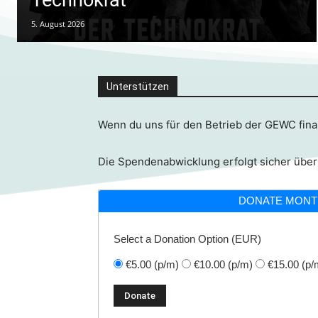
5. August 2026
Unterstützen
Wenn du uns für den Betrieb der GEWC finan
Die Spendenabwicklung erfolgt sicher über
DONATE MONT
Select a Donation Option
(EUR)
€5.00
(p/m)
€10.00
(p/m)
€15.00
(p/