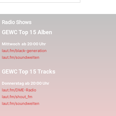
Radio Shows
GEWC Top 15 Alben
Mittwoch ab 20:00 Uhr
laut.fm/black-generation
laut.fm/soundwelten
GEWC Top 15 Tracks
Donnerstag ab 20:00 Uhr
laut.fm/DME-Radio
laut.fm/shout_fm
laut.fm/soundwelten