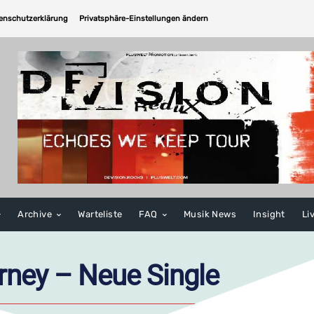
enschutzerklärung
Privatsphäre-Einstellungen ändern
Archive
Warteliste
FAQ
Musik News
Insight
Li
rney – Neue Single