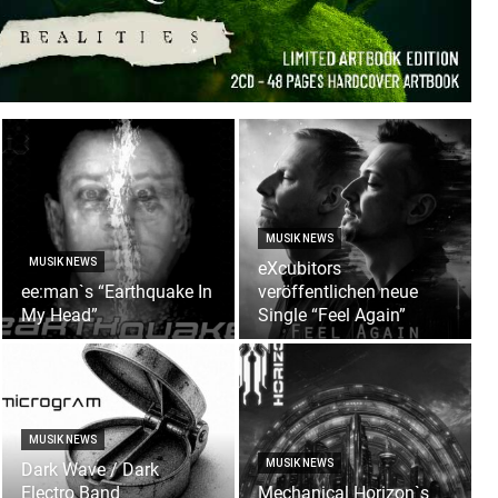
MUSIK NEWS
MUSIK NEWS
eXcubitors
ee:man`s “Earthquake In
veröffentlichen neue
My Head”
Single “Feel Again”
MUSIK NEWS
MUSIK NEWS
Dark Wave / Dark
Electro Band
Mechanical Horizon`s