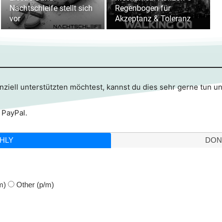
Nachtschleife stellt sich
Regenbogen für
vor
Akzeptanz & Toleranz
ziell unterstützten möchtest, kannst du dies sehr gerne tun u
 PayPal.
HLY
DON
m)
Other
(p/m)